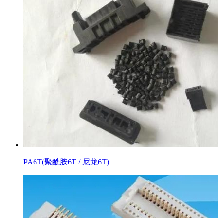
PA6T(聚酰胺6T / 尼龙6T)