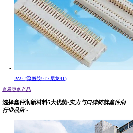
PA9T(聚酰胺9T / 尼龙9T)
查看更多产品
选择鑫仲润新材料5大优势
-实力与口碑铸就鑫仲润
行业品牌 -