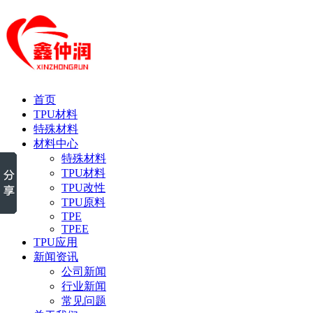
首页
TPU材料
特殊材料
材料中心
特殊材料
TPU材料
TPU改性
TPU原料
TPE
TPEE
TPU应用
新闻资讯
公司新闻
行业新闻
常见问题