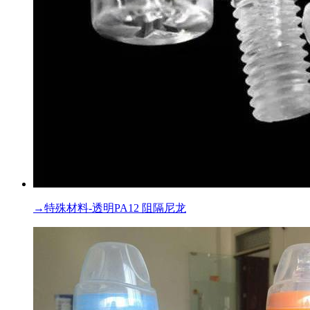
→
特殊材料-透明PA12 阻隔尼龙