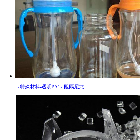
→
特殊材料-透明PA12 阻隔尼龙