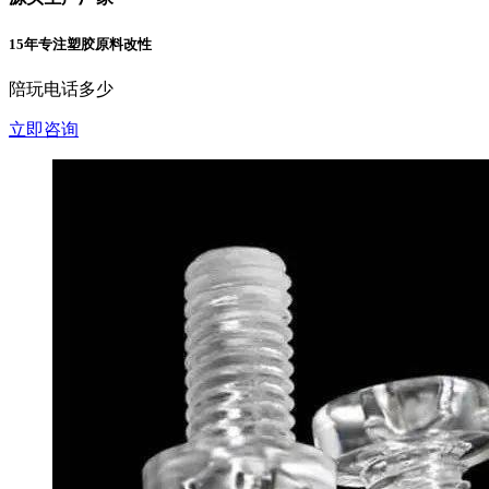
15年专注塑胶原料改性
陪玩电话多少
立即咨询