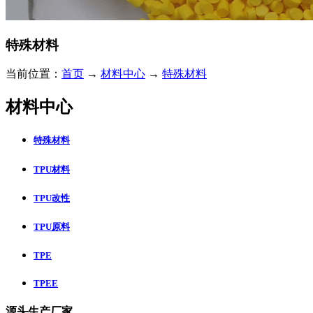
特殊材料
当前位置：
首页
→
材料中心
→
特殊材料
材料中心
特殊材料
TPU材料
TPU改性
TPU原料
TPE
TPEE
源头生产厂家