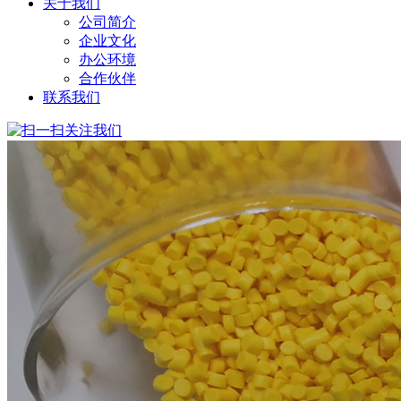
关于我们
公司简介
企业文化
办公环境
合作伙伴
联系我们